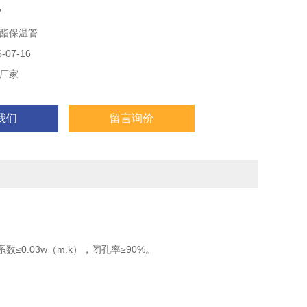
7
酯保温管
07-16
厂家
我们
留言询价
数≤0.03w（m.k），闭孔率≥90%。