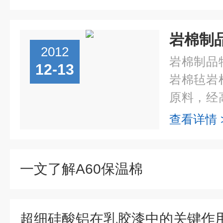
岩棉制
2012
岩棉制品
12-13
岩棉毡岩
原料，经
设备制成
查看详情 
比例的粘
终制成...
一文了解A60保温棉
超细硅酸铝在乳胶漆中的关键作