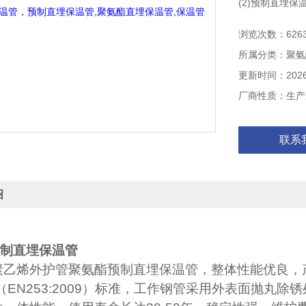
(2)预制直埋保
(3)聚氨酯保温
浏览次数：626
(4)预制直埋管
所属分类：聚氨
更新时间：2026-
厂商性质：生产
联系
绍
制直埋保温管
聚乙烯外护管聚氨酯预制直埋保温管，整体性能优良，
（EN253:2009）
标准，工作钢管采用外表面抛丸除锈