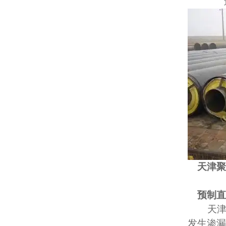
天津聚
预制
天
发生渗漏