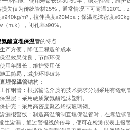
位一体性能。使用寿命长达
30-50
年，稳定性强，维护
热损失仅为传统管材
25%
，通常情况下可耐温
120
℃
，
≥
940kg
/m
³，拉伸强度≥
20Mpa
；保温泡沫密度≥
60kg
w
（
m.k
），闭孔率≥
90%
。
聚氨酯直埋保温
管
的特点
生产方便，降低工程造价成本
保温效果优良，节能环保
使用年限长，维护费用低
施工简易，减少环境破坏
直埋保温管
结构：
工作钢管：根据输送介质的技术要求分别采用有缝钢
保温层：采用硬质聚氨酯泡沫塑料。
保护壳：采用高密度聚乙烯或玻璃钢。
渗漏报警线：制造高温预制直埋保温管时，在靠近钢
发生渗漏，通过警报线的传导，便可在检测仪表上报