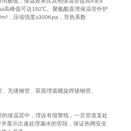
费用极低，保温效果比其他保温管提高
4
至
9
zui高峰值可达
150
℃
。聚氨酯直埋保温管外护
/m
³，压缩强度≥
300Kpa
，导热系数
管、无缝钢管、双面埋弧螺旋焊接钢管。
管的保温层中，埋设有报警线，一旦管道某处
警并显示出速处理漏水的管段，保证热网安全