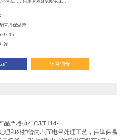
温管保温层：采用硬质聚氨酯泡沫...
管保护壳：采用高密度聚乙烯或玻璃钢..
3
渗漏报警线：制造高温预制直埋保温管...
酯直埋保温管
07-16
厂家
我们
留言询价
产品严格执行
CJ/T114-
处理和外护管内表面电晕处理工艺，保障保温