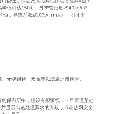
费用极低，保温效果比其他保温管提高
4
至
9
高峰值可达
150
℃
。外护管密度≥
940kg
/m
³，
Kpa
，导热系数≤
0.03w
（
m.k
），闭孔率
管、无缝钢管、双面埋弧螺旋焊接钢管。
管的保温层中，埋设有报警线，一旦管道某处
警并显示出速处理漏水的管段，保证热网安全