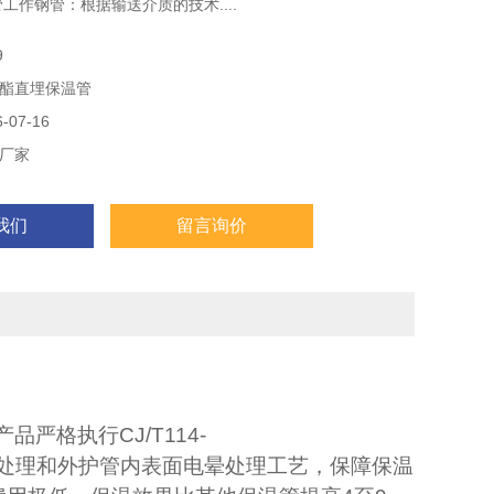
管工作钢管：根据输送介质的技术....
保温管保温层：采用硬质聚氨酯泡沫塑料。
9
温管保护壳：采用高密度聚乙烯或玻璃钢。
酯直埋保温管
报警线：制造高温预制直埋保温管时..
07-16
厂家
我们
留言询价
产品严格执行
CJ/T114-
处理和外护管内表面电晕处理工艺，保障保温