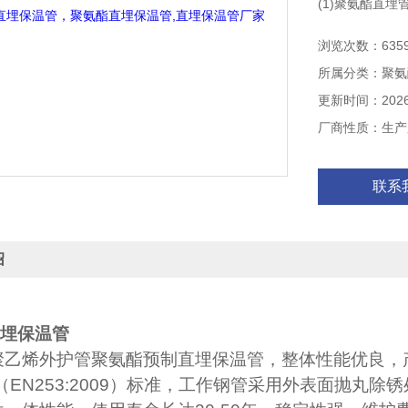
(1)聚氨酯直埋
(2)预制直埋
浏览次数：635
(3)聚氨酯保
所属分类：聚氨
(4)直埋管渗漏
更新时间：2026-
厂商性质：生产
联系
绍
埋保温管
聚乙烯外护管聚氨酯预制直埋保温管，整体性能优良，
（EN253:2009）
标准，工作钢管采用外表面抛丸除锈