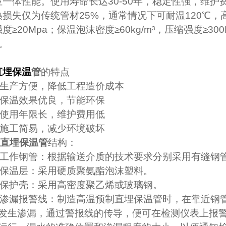
位一体性能。使用寿命长达
30-50
年，稳定性强，维护
热损失仅为传统管材
25%
，通常情况下可耐温
120
℃
，
度≥
20Mpa
；保温泡沫密度≥
60kg
/m
³，压缩强度≥
300
。
直埋保温
管
的特点
生产方便，降低工程造价成本
保温效果优良，节能环保
使用年限长，维护费用低
施工简易，减少环境破坏
直埋保温管
结构：
工作钢管：根据输送介质的技术要求分别采用有缝钢
保温层：采用硬质聚氨酯泡沫塑料。
保护壳：采用高密度聚乙烯或玻璃钢。
渗漏报警线：制造高温预制直埋保温管时，在靠近钢
发生渗漏，通过警报线的传导，便可在检测仪表上报