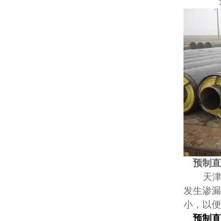
预制
天
发生渗漏
小，以便
预制