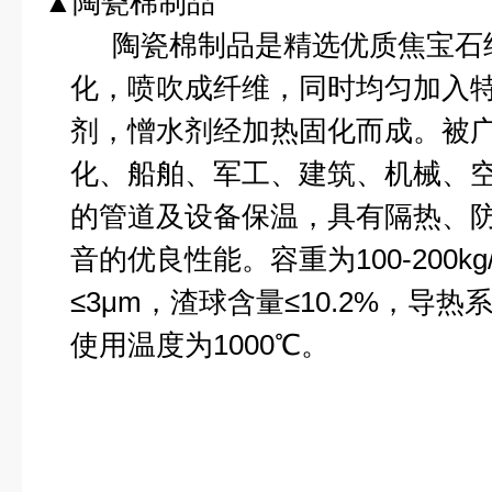
▲陶瓷棉制品
陶瓷棉制品是精选优质焦宝石
化，喷吹成纤维，同时均匀加入
剂，憎水剂经加热固化而成。被
化、船舶、军工、建筑、机械、
的管道及设备保温，具有隔热、
音的优良性能。容重为
100-200kg
≤
3
μ
m
，渣球含量≤
10.2%
，导热系
使用温度为
1000
℃
。