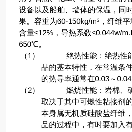
设备以及船舶、墙体的保温，同
果。容重为
60-150kg/m
³，纤维平
含量≤
12%
，导热系数≤
0.044w/m.
650
℃
。
（1）
绝热性能：绝热性
品的基本特性，在常温条
的
热导率
通常在
0.03
～
0.0
（2）
燃烧性能
：岩棉、
取决于其中可燃性粘接剂
本身属无机质硅酸盐纤维
品的过程中，有时要加入