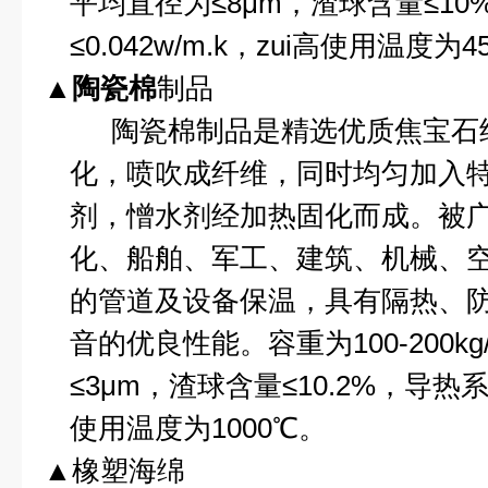
平均直径为≤
8
μ
m
，渣球含量≤
10
≤
0.042w/m.k
，zui高使用温度为
4
▲
陶瓷棉
制品
陶瓷棉制品是精选优质焦宝石
化，喷吹成纤维，同时均匀加入
剂，憎水剂经加热固化而成。被
化、船舶、军工、建筑、机械、
的管道及设备保温，具有隔热、
音的优良性能。容重为
100-200kg
≤
3
μ
m
，渣球含量≤
10.2%
，导热系
使用温度为
1000
℃
。
▲橡塑海绵