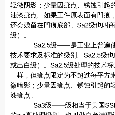
轻微阴影；少量因疵点、锈蚀引起
油漆疵点。如果工件原表面有凹痕
还会残留在凹痕底部。
Sa2
级也叫
级）。
Sa2.5
级
——
是工业上普遍
技术要求及标准的级别。
Sa2.5
级也
或出白级）。
Sa2.5
级处理的技术标
一样，但疵点限定为不超过每平方
微暗影；少量因疵点、锈蚀引起的
漆疵点。
Sa3
级
——
级相当于美国
SS