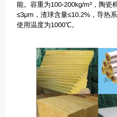
能。容重为
100-200kg/m
³，陶瓷
≤
3
μ
m
，渣球含量≤
10.2%
，导热系
使用温度为
1000
℃
。