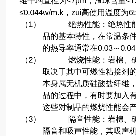
维平均直径为≤
7
μ
m
，渣球含量≤
1
≤
0.044w/m.k
，zui高使用温度为
6
（1）
绝热性能：绝热性
品的基本特性，在常温条
的
热导率
通常在
0.03
～
0.0
（2）
燃烧性能
：岩棉、
取决于其中可燃性粘接剂
本身属无机质硅酸盐纤维
品的过程中，有时要加入
这些对制品的燃烧性能会
（3）
隔音性能：岩棉、
隔音
和
吸声
性能，其吸声