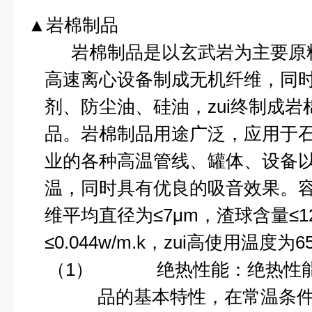
▲岩棉制品
岩棉制品是以玄武岩为主要原
高速离心设备制成无机纤维，同
剂、防尘油、硅油，zui终制成
品。岩棉制品用途广泛，应用于
业的各种高温管线、罐体、设备
温，同时具有优良的吸音效果。
维平均直径为≤
7
μ
m
，渣球含量≤
1
≤
0.044w/m.k
，zui高使用温度为
6
（1）
绝热性能：绝热性
品的基本特性，在常温条