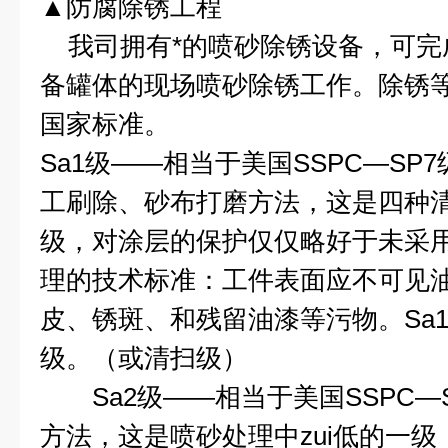
▲防腐除锈工程
我司拥有*的喷砂除锈设备，可
备罐体的现场喷砂除锈工作。除锈
国家标准。
Sa1
级
——
相当于美国
SSPC—SP7
工刷除、砂布打磨方法，这是四种清
级，对涂层的保护仅仅略好于未采
理的技术标准：工件表面应不可见
皮、锈斑、和残留油漆等污物。
Sa
级。（或清扫级）
Sa2
级
——
相当于美国
SSPC—
方法，这是喷砂处理中zui低的一