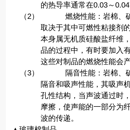
的
热导率
通常在
0.03
～
0.0
（2）
燃烧性能
：岩棉、
取决于其中可燃性粘接剂
本身属无机质硅酸盐纤维
品的过程中，有时要加入
这些对制品的燃烧性能会
（3）
隔音性能：岩棉、
隔音
和
吸声
性能，其吸声
孔性结构，当声波通过时
摩擦，使
声能
的一部分为
波的传递。
▲玻璃棉制品