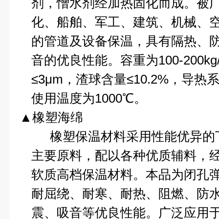
剂，憎水剂经加热固化而成。被
化、船舶、军工、建筑、机械、
的管道及设备保温，具有隔热、
音的优良性能。容重为
100-200kg
≤
3
μ
m
，渣球含量≤
10.2%
，导热系
使用温度为
1000
℃
。
▲橡塑海绵
橡塑保温材料采用性能优异的
主要原料，配以各种优质辅料，
软质高档保温材料。本品为闭孔
耐屈绕、耐寒、耐热、阻燃、防
震、吸音等优良性能。广泛应用