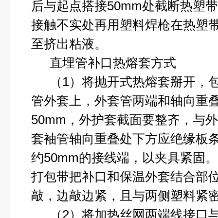
后与起点搭接
50mm
处截断热塑带
接触不实处再用塑料焊枪在热塑
至挤出粘液。
直埋管补口热熔套方式
（
1
）将抛开式热熔套掰开，
管外套上，外套管两端和轴向重
50mm
，外护套截面要整齐，与外
套袖管轴向重叠处下方应绝缘板
约
50mm
的接线端，以夹具紧固。
打包带把补口和保温外套结合部
敲，边敲边紧，且与两侧塑料紧
（
2
）将加热丝网两端线接口