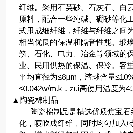
纤维。采用石英砂、石灰石、白
原料，配合一些纯碱、硼砂等化
式甩成细纤维，纤维与纤维之间
相当优良的保温和隔音性能。玻
筑、石化、电力、冶金等领域的
业、民用供热的保温、保冷。容
平均直径为≤
8
μ
m
，渣球含量≤
10
≤
0.042w/m.k
，zui高使用温度为
4
▲陶瓷棉制品
陶瓷棉制品是精选优质焦宝石
化，喷吹成纤维，同时均匀加入