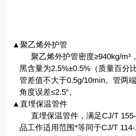
▲聚乙烯外护管
聚乙烯外护管密度≥
940kg
/m
³
黑含量为
2.5%
±
0.5%
（质量百分
管差值不大于
0.5g
/10min
。管两
角度误差≤
2.5
°。
▲直埋保温管件
直埋保温管件，满足
CJ/T 155
品工作适用范围*等同于
CJ/T 114