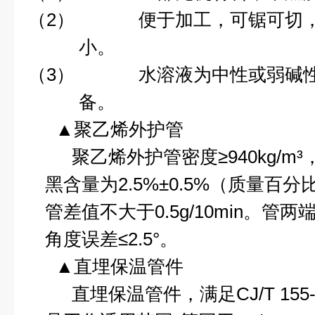
（2）
便于加工，可锯可切
小。
（3）
水溶液为中性或弱碱
备。
▲聚乙烯外护管
聚乙烯外护管密度≥
940kg
/m
³
黑含量为
2.5%
±
0.5%
（质量百分
管差值不大于
0.5g
/10min
。管两
角度误差≤
2.5
°。
▲直埋保温管件
直埋保温管件，满足
CJ/T 155