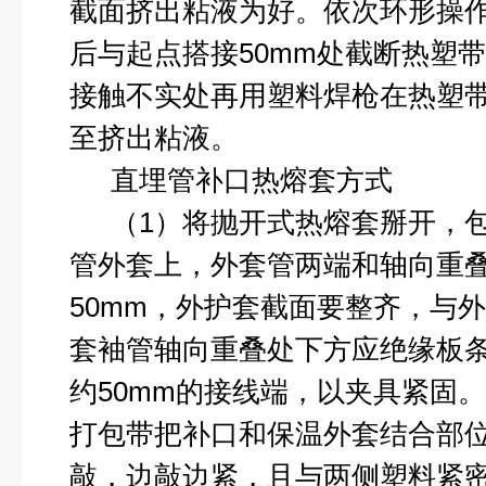
截面挤出粘液为好。依次环形操作z
后与起点搭接
50mm
处截断热塑带
接触不实处再用塑料焊枪在热塑
至挤出粘液。
直埋管补口热熔套方式
（
1
）将抛开式热熔套掰开，
管外套上，外套管两端和轴向重
50mm
，外护套截面要整齐，与外
套袖管轴向重叠处下方应绝缘板
约
50mm
的接线端，以夹具紧固。
打包带把补口和保温外套结合部
敲，边敲边紧，且与两侧塑料紧