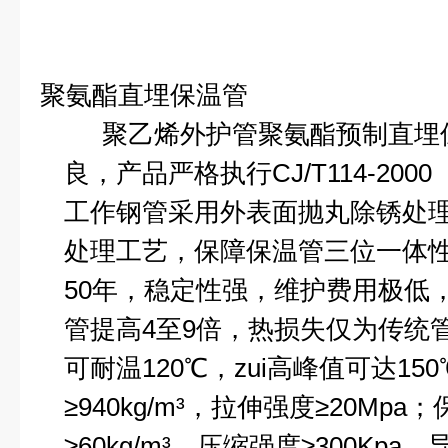
聚氨酯直埋保温管
聚乙烯外护管聚氨酯预制直埋
良，产品严格执行
CJ/T114-200
工作钢管采用外表面抛丸除锈处
处理工艺，保障保温管三位一体
50
年，稳定性强，维护费用极低
管提高
4
至
9
倍，热损失仅为传统
可耐温
120
℃
，zui高峰值可达
150
≥
940kg
/m
³，拉伸强度≥
20Mpa
；
≥
60kg
/m
³，压缩强度≥
300Kpa
，