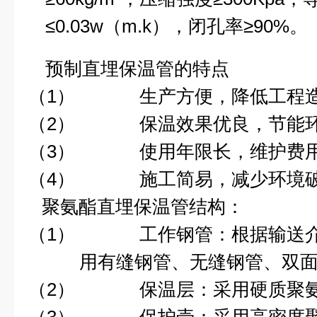
≤
0.03w
（
m.k
），闭孔率≥
90%
。
预制直埋保温
管
的特点
（1）
生产方便，降低工程
（2）
保温效果优良，节能
（3）
使用年限长，维护费
（4）
施工简易，减少环境
聚氨酯直埋保温管
结构：
（1）
工作钢管：根据输送
用有缝钢管、无缝钢管、双
（2）
保温层：采用硬质聚