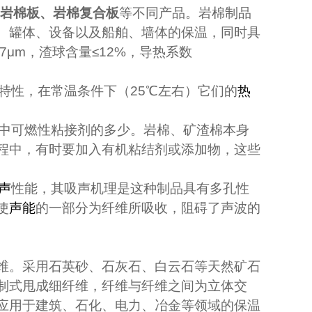
岩棉板、岩棉复合板
等不同产品。岩棉制品
、罐体、设备以及船舶、墙体的保温，同时具
7
μ
m
，渣球含量≤
12%
，导热系数
特性，在常温条件下（
25℃
左右）它们的
热
中可燃性粘接剂的多少。岩棉、矿渣棉本身
程中，有时要加入有机粘结剂或添加物，这些
声
性能，其吸声机理是这种制品具有多孔性
使
声能
的一部分为纤维所吸收，阻碍了声波的
维。采用石英砂、石灰石、白云石等天然矿石
制式甩成细纤维，纤维与纤维之间为立体交
应用于建筑、石化、电力、冶金等领域的保温