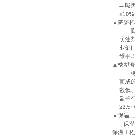
与吸
≤
10%
▲陶瓷棉
防油
业部
维平
▲橡塑海
而成
数低
器等
≥
2.5n
▲保温工
保温
保温工程