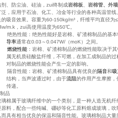
剂、防尘油、硅油，zui终制成
岩棉板
、
岩棉管、外墙
广泛，应用于石油、化工、冶金等行业的各种高温管线
良的吸音效果。容重为
60-150kg/m
³，纤维平均直径为≤
4w/m.k
，zui高使用温度为
650
℃
。
）
绝热性能：绝热性能好是岩棉、矿渣棉制品的基本
导率
通常在
0.03
～
0.047W/（moK）
之间。
）
燃烧性能
：岩棉、矿渣棉制品的燃烧性能取决于其
属无机质硅酸盐纤维，不可燃，在加工成制品的过
对制品的燃烧性能会产生一定的影响。
）
隔音性能：岩棉、矿渣棉制品具有优良的
隔音
和
吸
结构，当声波通过时，由于
流阻
的作用产生摩擦，
传递。
制品
玻璃棉属于玻璃纤维中的一个类别，是一种人造无机纤
要原料，配合一些纯碱、硼砂等化工原料熔成玻璃，吹
从而具有相当优良的保温和隔音性能。玻璃棉制品大量