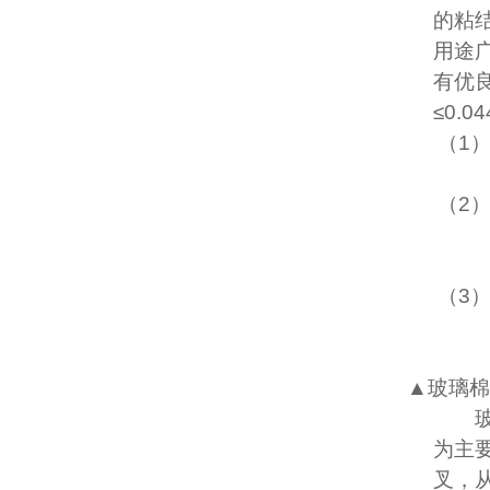
的粘结
用途
有优
≤
0.04
（1
（2
（3
▲玻璃棉
为主
叉，