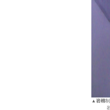
▲
岩棉
制