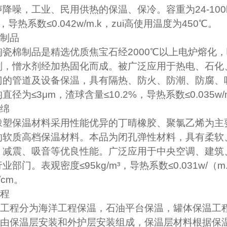
声降噪，工业、民用供热的保温、保冷。容重为
24-100
，导热系数≤
0.042w/m.k
，zui高使用温度为
450
℃
。
制品
陶瓷棉制品是精选优质焦宝石经
2000
℃
以上电炉熔化，
剂，憎水剂经加热固化而成。被广泛应用于热电、石化
门的管道及设备保温，具有隔热、防火、防潮、防腐、
均直径为≤
3
μ
m
，渣球含量≤
10.2%
，导热系数≤
0.035w/
绵
橡塑保温材料采用性能优异的丁晴橡胶、聚氯乙烯为主
的软质高档保温材料。本品为闭孔弹性材料，具有柔软
、减震、吸音等优良性能。广泛应用于中央空调、建筑
行业部门。表观密度≤
95kg
/m
³，导热系数≤
0.031w/
（
m
/cm
。
程
工程分为海洋工程保温，石油平台保温，罐体保温工
由保温层安装和外护层安装组成，保温层材料根据保