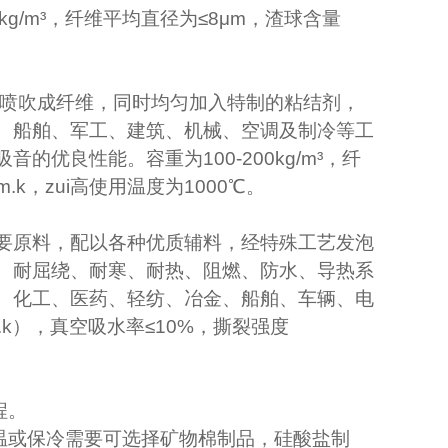
kg/m
³，纤维平均直径为≤
8
μ
m
，渣球含量
喷吹成纤维，同时均匀加入特制的粘结剂，
、船舶、军工、建筑、机械、空调及制冷等工
吸音的优良性能。容重为
100-200kg/m
³，纤
m.k
，zui高使用温度为
1000
℃
。
要原料，配以各种优质辅料，经特殊工艺发泡
、耐屈绕、耐寒、耐热、阻燃、防水、导热系
、化工、医药、轻纺、冶金、船舶、车辆、电
.k
），真空吸水率≤
10%
，撕裂强度
程。
温或保冷需要可选择矿物棉制品，硅酸盐制