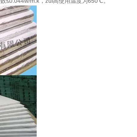
数≤
0.044w/m.k
，zui高使用温度为
650
℃
。