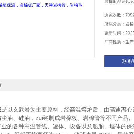
岩棉制品是以
纤维，同时掺入
浏览次数：795
等不同产品。
所属分类：岩棉
温管线、罐体、
更新时间：2026-
厂商性质：生产
联系
绍
板
是以玄武岩为主要原料，经高温熔炉后，由高速离心
防尘油、硅油，zui终制成岩棉板、岩棉管等不同产品
行业的各种高温管线、罐体、设备以及船舶、墙体的保