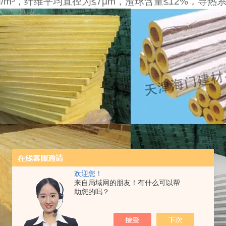
g/m
³，纤维平均直径为≤
7
μ
m
，渣球含量≤
12%
，导热系
欢迎您！
来自局域网的朋友！有什么可以帮
助您的吗？