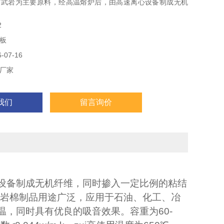
玄武岩为主要原料，经高温熔炉后，由高速离心设备制成无机
一定比例的粘结剂、防尘油、硅油，Z终制成岩棉板、岩棉管
2
岩棉制品用途广泛，应用于石油、化工、冶金等行业的各种高
板
设备以及船舶、墙体的保温，同时具有优良的吸音效果。
07-16
厂家
我们
留言询价
设备制成无机纤维，同时掺入一定比例的粘结
。岩棉制品用途广泛，应用于石油、化工、冶
温，同时具有优良的吸音效果。容重为
60-