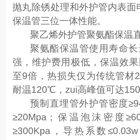
抛丸除锈处理和外护管内表面
保温管三位一体性能。
聚乙烯外护管聚氨酯保温
聚氨酯保温管
使用寿命长
强，维护费用极低，保温效果
至
9
倍，热损失仅为传统管材
耐温
120
℃
，zui高峰值可达
15
预制直埋管
外护管密度≥
9
≥
20Mpa
；保温泡沫密度≥
6
≥
300Kpa
，导热系数≤
0.03w