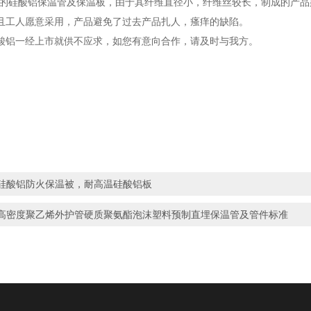
酸铝保温管及保温板，由于其纤维直径小，纤维丝较长，制成的产品柔
且工人愿意采用，产品避免了过去产品扎人，瘙痒的缺陷。
一经上市就供不应求，如您有意向合作，请及时与我方。
硅酸铝防火保温被，耐高温硅酸铝板
高密度聚乙烯外护管硬质聚氨酯泡沫塑料预制直埋保温管及管件标准